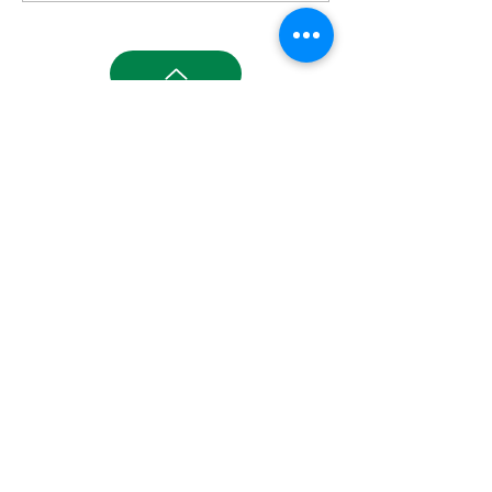
INFORMAÇÕES
Av. Celso Garcia Cid, 1899 -
Londrina - Paraná - Brasil
asessinuca@gmail.com
+55 43 99993-4109
ENTRE EM