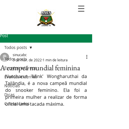
Post
Todos posts
sinucabc
Todos posts
3 de mar. de 2022
1 min de leitura
A campeã mundial feminina
Eventos internos
Nutcharut 'Mink' Wongharuthai da 
Eventos externos
Tailândia, é a nova campeã mundial 
Notícias
do snooker feminino. Ela foi a 
Dicas
primeira mulher a realizar de forma 
Curiosidades
oficial uma tacada máxima.