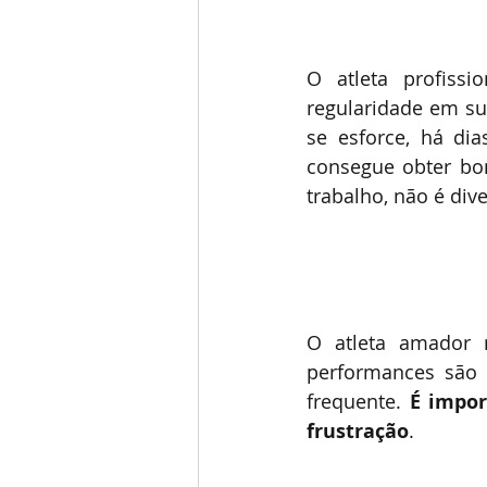
O atleta profissi
regularidade em su
se esforce, há di
consegue obter bons
trabalho, não é div
O atleta amador n
performances são i
frequente. 
É impor
frustração
. 