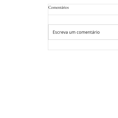
Comentários
Escreva um comentário
SERÁ QUE É FREE BALL?
INFORMAÇÕES
Av. Celso Garcia Cid, 18
asessinuca@gmail.co
+55 43 99993-4109