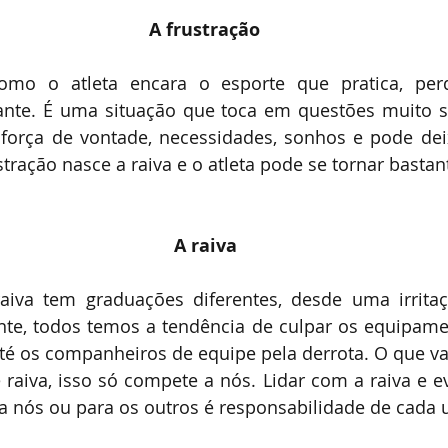
           A frustração
o o atleta encara o esporte que pratica, perde
trante. É uma situação que toca em questões muito s
força de vontade, necessidades, sonhos e pode dei
ração nasce a raiva e o atleta pode se tornar bastan
                A raiva
iva tem graduações diferentes, desde uma irritaçã
te, todos temos a tendência de culpar os equipament
até os companheiros de equipe pela derrota. O que v
raiva, isso só compete a nós. Lidar com a raiva e evi
ra nós ou para os outros é responsabilidade de cada 