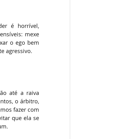
r é horrível, 
ensíveis: mexe 
xar o ego bem 
te agressivo.
o até a raiva 
os, o árbitro, 
amos fazer com 
tar que ela se 
um.