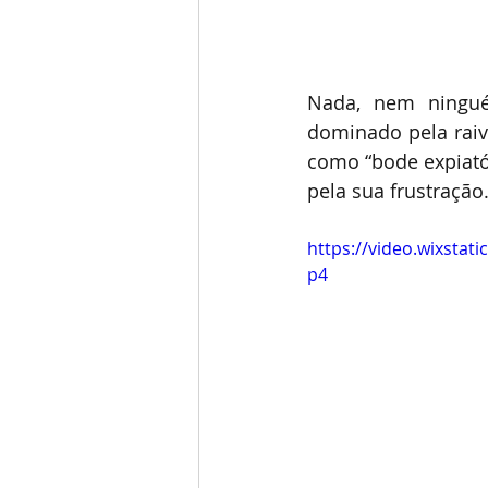
Nada, nem ninguém
dominado pela raiv
como “bode expiatór
pela sua frustração.
https://video.wixsta
p4