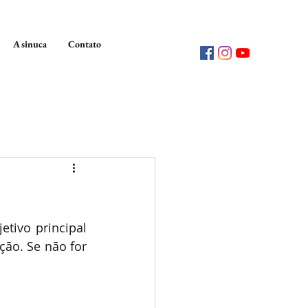
A sinuca
Contato
tivo principal 
ão. Se não for 