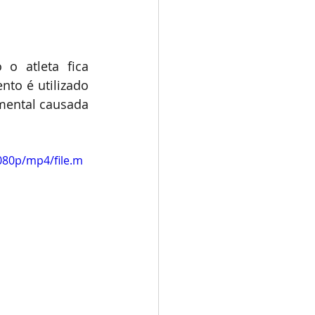
 atleta fica 
to é utilizado 
mental causada 
080p/mp4/file.m