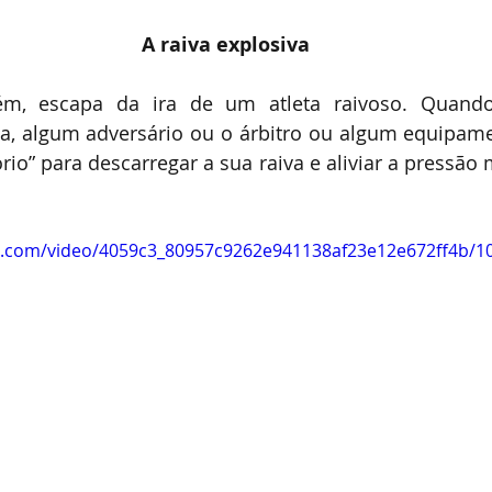
A raiva explosiva 
, escapa da ira de um atleta raivoso. Quando o
a, algum adversário ou o árbitro ou algum equipamen
io” para descarregar a sua raiva e aliviar a pressão 
 
tic.com/video/4059c3_80957c9262e941138af23e12e672ff4b/1