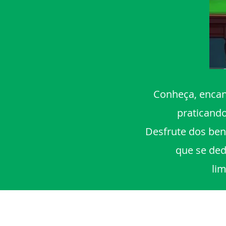
Conheça, encant
praticand
Desfrute dos bene
que se ded
lim