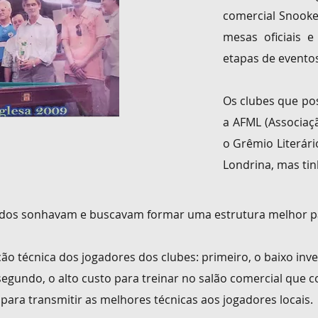
comercial
Snooke
mesas oficiais 
etapas de eventos
Os clubes que po
a AFML (Associaç
o Grêmio Literár
Londrina, mas ti
nados sonhavam e buscavam formar
uma estrutura melhor pa
ção técnica dos jogadores dos clubes:
primeiro,
o baixo inv
 segundo, o alto custo para treinar no salão comercial que
c
para transmitir as melhores técnicas aos jogadores locais.