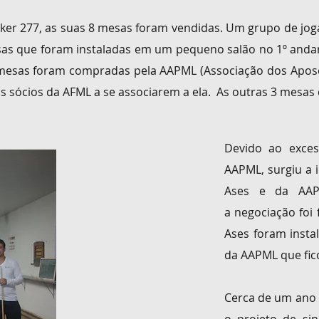
er 277, as suas 8 mesas foram vendidas.
Um grupo de joga
sas
que foram instaladas em um pequeno salão no 1º anda
 mesas foram compradas pela AAPML (Associação dos Apose
 sócios da AFML a se associarem a ela. As outras 3 mesas 
Devido ao exce
AAPML, surgiu a 
Ases e da AAP
a
negociação foi 
Ases foram insta
da AAPML que fic
Cerca de um ano 