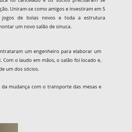
nuca foi
cancelado e os sócios precisaram se
iação. Uniram-se como amigos e investiram
em 5
 jogos de bolas novos e toda a estrutura
 montar um
novo salão de sinuca.
ntrataram um engenheiro
para elaborar um
l
. Com o laudo em mãos, o salão foi locado e,
de um dos sócios.
 e da mudança com o transporte das mesas e