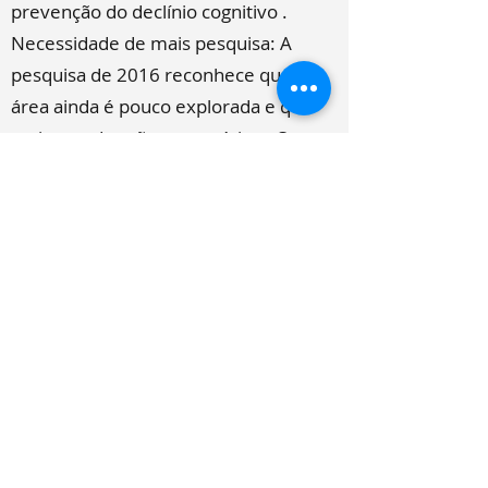
prevenção do declínio cognitivo .
Necessidade de mais pesquisa: A
pesquisa de 2016 reconhece que a
área ainda é pouco explorada e que
mais estudos são necessários . O
estudo de 2025, por sua vez, mostrou
que treinos específicos melhoram
habilidades práticas.
Vamos praticar sinuca !!!!!
Competições