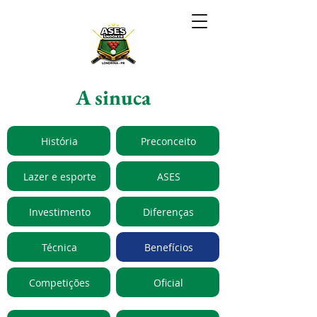
A sinuca
História
Preconceito
Lazer e esporte
ASES
Investimento
Diferenças
Técnica
Benefícios
Competições
Oficial