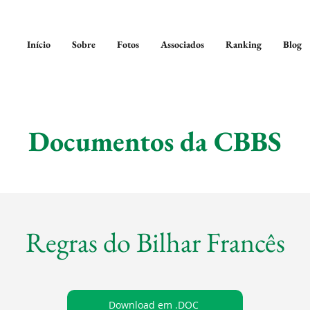
Início
Sobre
Fotos
Associados
Ranking
Blog
Documentos da CBBS
Regras do Bilhar Francês
Download em .DOC