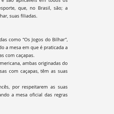
s e são aplicáveis em todos os
porte, que, no Brasil, são; a
ar, suas filiadas.
adas como “Os Jogos do Bilhar”,
ndo a mesa em que é praticada a
sas com caçapas.
-americana, ambas originadas do
esas com caçapas, têm as suas
ncês, por respeitarem as suas
ando a mesa oficial das regras