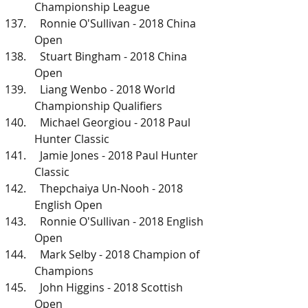
Championship League
  Ronnie O'Sullivan - 2018 China 
Open
  Stuart Bingham - 2018 China 
Open
  Liang Wenbo - 2018 World 
Championship Qualifiers
  Michael Georgiou - 2018 Paul 
Hunter Classic
  Jamie Jones - 2018 Paul Hunter 
Classic
  Thepchaiya Un-Nooh - 2018 
English Open
  Ronnie O'Sullivan - 2018 English 
Open
  Mark Selby - 2018 Champion of 
Champions
  John Higgins - 2018 Scottish 
Open