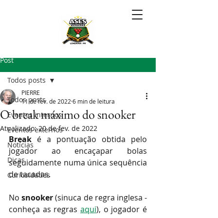
Post
Todos posts
PIERRE
Todos posts
11 de fev. de 2022
6 min de leitura
O break máximo do snooker
Eventos internos
Atualizado:
20 de fev. de 2022
Eventos externos
Break
 é a pontuação obtida pelo 
Notícias
jogador ao encaçapar bolas 
Dicas
seguidamente numa única sequência 
de tacadas.
Curiosidades
No 
snooker
 (sinuca de regra inglesa - 
conheça as regras 
aqui
), o jogador é 