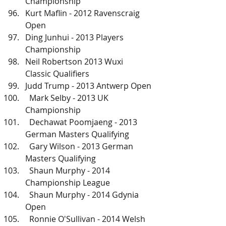
Championship
Kurt Maflin - 2012 Ravenscraig 
Open
Ding Junhui - 2013 Players 
Championship
Neil Robertson 2013 Wuxi 
Classic Qualifiers
Judd Trump - 2013 Antwerp Open
  Mark Selby - 2013 UK 
Championship
  Dechawat Poomjaeng - 2013 
German Masters Qualifying
  Gary Wilson - 2013 German 
Masters Qualifying
  Shaun Murphy - 2014 
Championship League
  Shaun Murphy - 2014 Gdynia 
Open
  Ronnie O'Sullivan - 2014 Welsh 