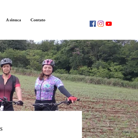
A sinuca
Contato
s