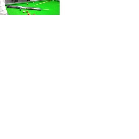
99 - Londrina - Paraná - Brasil
m
©2025 Ases Snooker. Todos os direitos reservados.