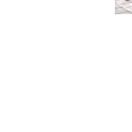
INFORMAÇÕES
Av. Celso Garcia Cid, 18
asessinuca@gmail.co
+55 43 99993-4109
ENTRE EM CONTATO