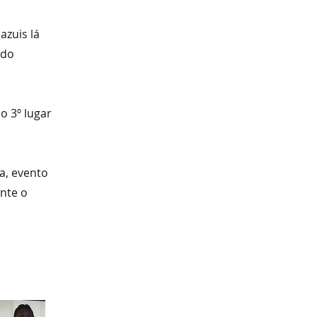
zuis lá
 do
o 3º lugar
a, evento
ante o