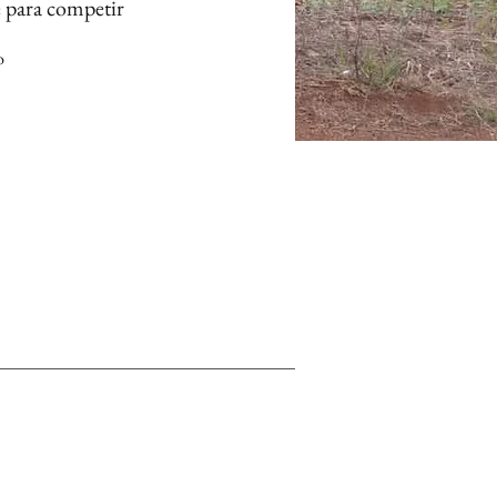
e para competir
o